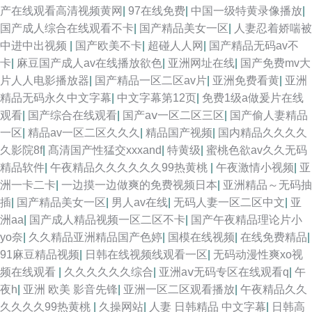
产在线观看高清视频黄网
|
97在线免费
|
中国一级特黄录像播放
|
国产成人综合在线观看不卡
|
国产精品美女一区
|
人妻忍着娇喘被
中进中出视频
|
国产欧美不卡
|
超碰人人网
|
国产精品无码av不
卡
|
麻豆国产成人av在线播放欲色
|
亚洲网址在线
|
国产免费mv大
片人人电影播放器
|
国产精品一区二区av片
|
亚洲免费看黄
|
亚洲
精品无码永久中文字幕
|
中文字幕第12页
|
免费1级a做爰片在线
观看
|
国产综合在线观看
|
国产aⅴ一区二区三区
|
国产偷人妻精品
一区
|
精品av一区二区久久久
|
精品国产视频
|
国内精品久久久久
久影院8f
|
髙清国产性猛交xxxand
|
特黄级
|
蜜桃色欲av久久无码
精品软件
|
午夜精品久久久久久久99热黄桃
|
午夜激情小视频
|
亚
洲一卡二卡
|
一边摸一边做爽的免费视频日本
|
亚洲精品～无码抽
插
|
国产精品美女一区
|
男人av在线
|
无码人妻一区二区中文
|
亚
洲aa
|
国产成人精品视频一区二区不卡
|
国产午夜精品理论片小
yo奈
|
久久精品亚洲精品国产色婷
|
国模在线视频
|
在线免费精品
|
91麻豆精品视频
|
日韩在线视频线观看一区
|
无码动漫性爽xo视
频在线观看
|
久久久久久久综合
|
亚洲aⅴ无码专区在线观看q
|
午
夜h
|
亚洲 欧美 影音先锋
|
亚洲一区二区观看播放
|
午夜精品久久
久久久久99热黄桃
|
久操网站
|
人妻 日韩精品 中文字幕
|
日韩高