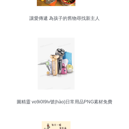
讓愛傳遞 為孩子的舊物尋找新主人
圖精靈 vo9i0l9lv號(hào)日常用品PNG素材免費
(fèi)下載指南