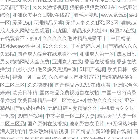
无码国产亚洲
|
久久久激情视频
|
狠痕鲁狠狠爱2021在
|
在线亚洲
综合
|
亚洲欧美中文日韩v在线97
|
看毛片视频
|
www.avcao
|
avtt
一区
|
爱爱15p
|
亚洲精品另类
|
无码人妻久久1区2区3区
|
猫咪av
成人永久网站在线观看
|
四虎国产精品永久地址49
|
麻豆av在线
|
在线观看不卡的av
|
久久久久久毛片精品免费不卡
|
中国精品
18videosex性中国
|
91久久久久
|
丁香婷婷六月
|
国产精品久久久
久影院
|
国产成人综合在线观看不卡
|
亚洲成人第一区
|
成人日韩
|
男女啪啪网站大全免费
|
亚洲素人在线
|
香蕉在线播放
|
香蕉在线
播放
|
自慰小少妇毛又多又黑流白浆
|
51国产视频
|
欧美日韩一级
大片
|
视频丨9l丨白浆
|
久久精品国产亚洲7777
|
动漫精品啪啪一
区二区三区
|
久久撸视频
|
国产精品yy9299在线观看
|
亚洲综合色
婷婷
|
欧美日韩精
|
国内精品免费视频自在线拍
|
中国一级特黄录
像播放
|
欧美日韩精品一区二区性色a+v
|
性做久久久久久
|
亚洲
精品国产aⅴ成拍色拍
|
无码日韩人妻精品久久
|
手机看片久久国
产免费
|
99国产视频
|
中文字幕一区二区人妻
|
精品无码人妻一区
二区三区品
|
国产原创在线播放
|
波多野吉衣毛片
|
99无码熟妇丰
满人妻啪啪
|
欧洲熟妇精品视频
|
国产精品全新69影院在线看
|
国