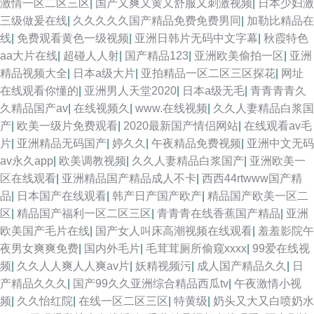
激情一区二区三区
|
国产又爽又黄又舒服又刺激视频
|
日本少妇激
三级做爰在线
|
久久久久久国产精品免费免费男同
|
加勒比精品在
线
|
免费观看黄色一级视频
|
亚洲日韩片无码中文字幕
|
秋霞特色
aa大片在线
|
超碰人人射
|
国产精品123
|
亚洲欧美偷拍一区
|
亚洲
精品视频大全
|
日本a级大片
|
亚拍精品一区二区三区探花
|
网址
在线观看你懂的
|
亚洲男人天堂2020
|
日本a级无毛
|
青青青青久
久精品国产av
|
在线视频久
|
www.在线视频
|
久久人妻精品白浆国
产
|
欧美一级片免费观看
|
2020最新国产情侣网站
|
在线观看av毛
片
|
亚洲精品无码国产
|
婷久久
|
午夜精品免费视频
|
亚洲中文无码
av永久app
|
欧美调教视频
|
久久人妻精品白浆国产
|
亚洲欧美一
区在线观看
|
亚洲精品国产精品成人不卡
|
西西44rtwww国产精
品
|
日本国产在线观看
|
韩产日产国产欧产
|
精品国产欧美一区二
区
|
精品国产福利一区二区三区
|
青青青在线香蕉国产精品
|
亚洲
欧美国产毛片在线
|
国产女人叫床高潮视频在线观看
|
羞羞影院午
夜男女爽爽免费
|
国内外毛片
|
毛茸茸厕所偷窥xxxx
|
99爱在线视
频
|
久久人人爽人人爽av片
|
妖精视频污
|
成人国产精品久久
|
日
产精品久久久
|
国产99久久亚洲综合精品西瓜tv
|
午夜激情小视
频
|
久久怡红院
|
在线一区二区三区
|
特黄级
|
奶头又大又白喷奶水