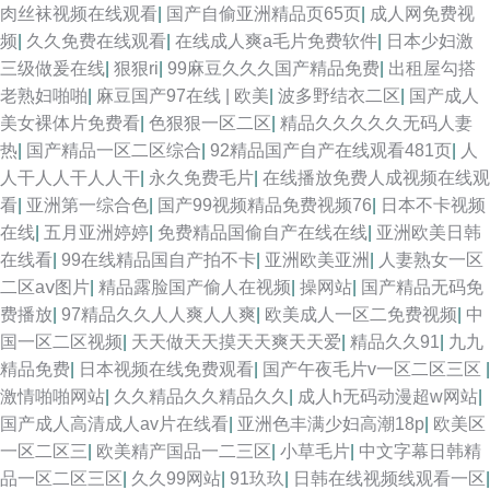
肉丝袜视频在线观看
|
国产自偷亚洲精品页65页
|
成人网免费视
频
|
久久免费在线观看
|
在线成人爽a毛片免费软件
|
日本少妇激
三级做爰在线
|
狠狠ri
|
99麻豆久久久国产精品免费
|
出租屋勾搭
老熟妇啪啪
|
麻豆国产97在线 | 欧美
|
波多野结衣二区
|
国产成人
美女裸体片免费看
|
色狠狠一区二区
|
精品久久久久久无码人妻
热
|
国产精品一区二区综合
|
92精品国产自产在线观看481页
|
人
人干人人干人人干
|
永久免费毛片
|
在线播放免费人成视频在线观
看
|
亚洲第一综合色
|
国产99视频精品免费视频76
|
日本不卡视频
在线
|
五月亚洲婷婷
|
免费精品国偷自产在线在线
|
亚洲欧美日韩
在线看
|
99在线精品国自产拍不卡
|
亚洲欧美亚洲
|
人妻熟女一区
二区aⅴ图片
|
精品露脸国产偷人在视频
|
操网站
|
国产精品无码免
费播放
|
97精品久久人人爽人人爽
|
欧美成人一区二免费视频
|
中
国一区二区视频
|
天天做天天摸天天爽天天爱
|
精品久久91
|
九九
精品免费
|
日本视频在线免费观看
|
国产午夜毛片v一区二区三区
|
激情啪啪网站
|
久久精品久久精品久久
|
成人h无码动漫超w网站
|
国产成人高清成人av片在线看
|
亚洲色丰满少妇高潮18p
|
欧美区
一区二区三
|
欧美精产国品一二三区
|
小草毛片
|
中文字幕日韩精
品一区二区三区
|
久久99网站
|
91玖玖
|
日韩在线视频线观看一区
|