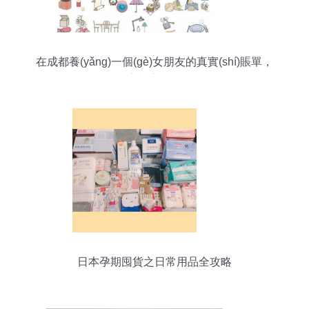
在成都養(yǎng)一個(gè)女朋友的真實(shí)賬單，
看完扎心了嗎？
日本孕期囤貨之日常用品全攻略