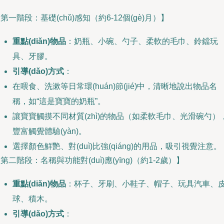
第一階段：基礎(chǔ)感知（約6-12個(gè)月）】
重點(diǎn)物品
：奶瓶、小碗、勺子、柔軟的毛巾、鈴鐺玩
具、牙膠。
引導(dǎo)方式
：
在喂食、洗漱等日常環(huán)節(jié)中，清晰地說出物品名
稱，如“這是寶寶的奶瓶”。
讓寶寶觸摸不同材質(zhì)的物品（如柔軟毛巾、光滑碗勺）
豐富觸覺體驗(yàn)。
選擇顏色鮮艷、對(duì)比強(qiáng)的用品，吸引視覺注意。
第二階段：名稱與功能對(duì)應(yīng)（約1-2歲）】
重點(diǎn)物品
：杯子、牙刷、小鞋子、帽子、玩具汽車、
球、積木。
引導(dǎo)方式
：