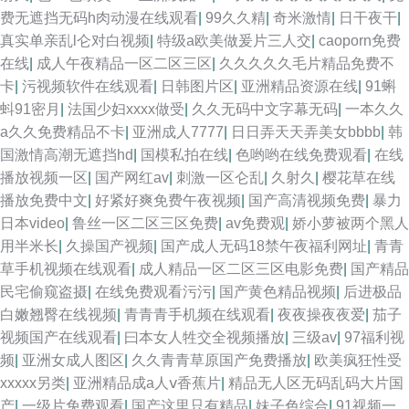
费无遮挡无码h肉动漫在线观看
|
99久久精
|
奇米激情
|
日干夜干
|
真实单亲乱l仑对白视频
|
特级a欧美做爰片三人交
|
caoporn免费
在线
|
成人午夜精品一区二区三区
|
久久久久久毛片精品免费不
卡
|
污视频软件在线观看
|
日韩图片区
|
亚洲精品资源在线
|
91蝌
蚪91密月
|
法国少妇xxxx做受
|
久久无码中文字幕无码
|
一本久久
a久久免费精品不卡
|
亚洲成人7777
|
日日弄天天弄美女bbbb
|
韩
国激情高潮无遮挡hd
|
国模私拍在线
|
色哟哟在线免费观看
|
在线
播放视频一区
|
国产网红av
|
刺激一区仑乱
|
久射久
|
樱花草在线
播放免费中文
|
好紧好爽免费午夜视频
|
国产高清视频免费
|
暴力
日本video
|
鲁丝一区二区三区免费
|
av免费观
|
娇小萝被两个黑人
用半米长
|
久操国产视频
|
国产成人无码18禁午夜福利网址
|
青青
草手机视频在线观看
|
成人精品一区二区三区电影免费
|
国产精品
民宅偷窥盗摄
|
在线免费观看污污
|
国产黄色精品视频
|
后进极品
白嫩翘臀在线视频
|
青青青手机频在线观看
|
夜夜操夜夜爱
|
茄子
视频国产在线观看
|
曰本女人牲交全视频播放
|
三级av
|
97福利视
频
|
亚洲女成人图区
|
久久青青草原国产免费播放
|
欧美疯狂性受
xxxxx另类
|
亚洲精品成a人ⅴ香蕉片
|
精品无人区无码乱码大片国
产
|
一级片免费观看
|
国产这里只有精品
|
妹子色综合
|
91视频一