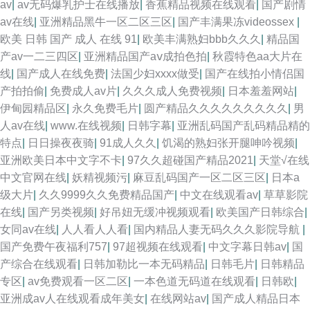
av
|
av无码爆乳护士在线播放
|
香蕉精品视频在线观看
|
国产剧情
av在线
|
亚洲精品黑牛一区二区三区
|
国产丰满果冻videossex
|
欧美 日韩 国产 成人 在线 91
|
欧美丰满熟妇bbb久久久
|
精品国
产av一二三四区
|
亚洲精品国产aⅴ成拍色拍
|
秋霞特色aa大片在
线
|
国产成人在线免费
|
法国少妇xxxx做受
|
国产在线拍小情侣国
产拍拍偷
|
免费成人av片
|
久久久成人免费视频
|
日本羞羞网站
|
伊甸园精品区
|
永久免费毛片
|
圆产精品久久久久久久久久久
|
男
人av在线
|
www.在线视频
|
日韩字幕
|
亚洲乱码国产乱码精品精的
特点
|
日日操夜夜骑
|
91成人久久
|
饥渴的熟妇张开腿呻吟视频
|
亚洲欧美日本中文字不卡
|
97久久超碰国产精品2021
|
天堂√在线
中文官网在线
|
妖精视频污
|
麻豆乱码国产一区二区三区
|
日本a
级大片
|
久久9999久久免费精品国产
|
中文在线观看av
|
草草影院
在线
|
国产另类视频
|
好吊妞无缓冲视频观看
|
欧美国产日韩综合
|
女同av在线
|
人人看人人看
|
国内精品人妻无码久久久影院导航
|
国产免费午夜福利757
|
97超视频在线观看
|
中文字幕日韩av
|
国
产综合在线观看
|
日韩加勒比一本无码精品
|
日韩毛片
|
日韩精品
专区
|
av免费观看一区二区
|
一本色道无码道在线观看
|
日韩欧
|
亚洲成av人在线观看成年美女
|
在线网站av
|
国产成人精品日本