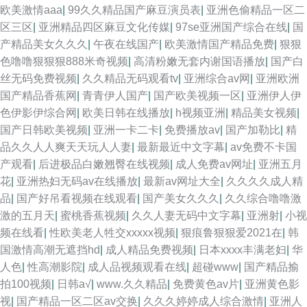
欧美激情aaa
|
99久久精品国产麻豆演员表
|
亚洲色偷精品一区二
区三区
|
亚洲精品四区麻豆文化传媒
|
97se亚洲国产综合在线
|
国
产精品美女久久久
|
午夜在线国产
|
欧美激情国产精品免费
|
狠狠
色噜噜狠狠狠888米奇视频
|
高清粉嫩无套内谢国语播放
|
国产白
丝无码免费视频
|
久久精品无码观看tv
|
亚洲综合av网
|
亚洲欧洲
国产精品香蕉网
|
青青伊人国产
|
国产欧美视频一区
|
亚洲伊人伊
色伊影伊综合网
|
欧美日韩在线播放
|
h视频亚洲
|
精品美女视频
|
国产日韩欧美视频
|
亚洲一卡二卡
|
免费播放av
|
国产加勒比
|
精
品久久人人爽天天玩人人妻
|
最新最近中文字幕
|
av免费不卡国
产观看
|
后进极品白嫩翘臀在线视频
|
成人免费av网址
|
亚洲五月
花
|
亚洲热妇无码av在线播放
|
最新av网址大全
|
久久久久成人精
品
|
国产好吊看视频在线观看
|
国产美女久久久
|
久久综合噜噜激
激的五月天
|
蜜桃香蕉视频
|
久久人妻无码中文字幕
|
亚洲射
|
小视
频在线看
|
性欧美老人牲交xxxxx视频
|
狠痕鲁狠狠爱2021在
|
韩
国激情高潮无遮挡hd
|
成人精品免费视频
|
日本xxxx丰满老妇
|
华
人色
|
性高潮影院
|
成人品视频观看在线
|
超碰www
|
国产精品揄
拍100视频
|
日韩a√
|
www.久久精品
|
免费黄色av片
|
亚洲黄色影
视
|
国产精品一区二区av交换
|
久久久婷婷成人综合激情
|
亚洲人