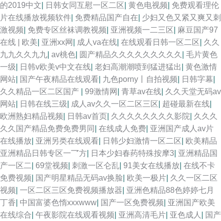
的2019中文
|
日韩女同互慰一区二区
|
黄色电视频
|
免费观看理伦
片在线播放视频软件
|
免费精品国产自在
|
少妇又色又紧又爽又刺
激视频
|
免费专区丝袜调教视频
|
亚洲视频一二三区
|
麻豆国产97
在线 | 欧美
|
亚洲xx网
|
成人va在线
|
在线观看日韩一区二区
|
久久
九九久久九九
|
av桃色
|
圆产精品久久久久久久久久久
|
毛片黄色
一级
|
日韩v欧美v中文在线
|
老妇高潮潮喷到猛进猛出
|
黄色激情
网站
|
国产午夜精品在线观看
|
九色porny丨自拍视频
|
日韩字幕
|
久久精品一区二区国产
|
99激情网
|
青草av在线
|
久久天堂无码av
网站
|
日韩在线三级
|
成人av久久一区二区三区
|
超碰最新在线
|
欧洲熟妇精品视频
|
日韩av首页
|
久久久久久久久久影院
|
久久久
久久国产精品免费免费男同
|
在线成人免费
|
亚洲国产成人av片
在线播放
|
亚洲另类在线观看
|
日韩少妇激情一区二区
|
欧美精品
亚洲精品日韩专区一乛方
|
日本少妇春药特殊按摩3
|
亚洲精品国
产一区二
|
69堂视频
|
刺激一区仑乱
|
91美女在线播放
|
在线不卡
免费视频
|
国产明星精品无码av换脸
|
欧美一极片
|
久久一区二区
视频
|
一区二区三区免费视频播放器
|
亚洲色精品88色婷婷七月
丁香
|
中国富婆色惰xxxwww
|
国产一区免费视频
|
亚洲国产欧美
在线综合
|
午夜影院在线观看视频
|
亚洲高清毛片
|
亚色成人
|
国产