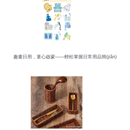
趣畫日用，童心啟蒙——輕松掌握日常用品簡(jiǎn)
筆畫技巧