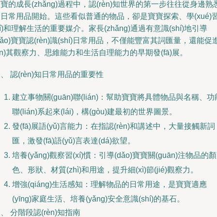
寶的成長(zhǎng)過程中，認(rèn)知世界的第一步往往從身邊熟
日常用品開始。這些看似普通的物品，卻是寶寶探索、學(xué)
xí)和理解生活的重要媒介。家長(zhǎng)通過有意識(shí)地引導
dǎo)寶寶認(rèn)識(shí)日常用品，不僅能豐富其詞匯量，還能促
jìn)其觀察力、思維能力和生活自理能力的早期發(fā)展。
、 認(rèn)知日常用品的重要性
建立事物關(guān)聯(lián)：幫助寶寶將具體物品與名稱、功
聯(lián)系起來(lái)，構(gòu)建最初的世界圖景。
發(fā)展語(yǔ)言能力：在指認(rèn)和講述中，大量接觸新詞
匯，激發(fā)語(yǔ)言表達(dá)欲望。
培養(yǎng)觀察習(xí)慣：引導(dǎo)寶寶關(guān)注物品的顏
色、形狀、材質(zhì)和用途，提升細(xì)節(jié)觀察力。
增強(qiáng)生活感知：理解物品的日常用途，是寶寶適應
(yīng)家庭生活、培養(yǎng)安全意識(shí)的基石。
、 分階段認(rèn)知指南