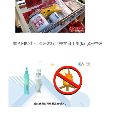
非遺回歸生活 漳州木版年畫在日用風(fēng)潮中煥
發(fā)新生