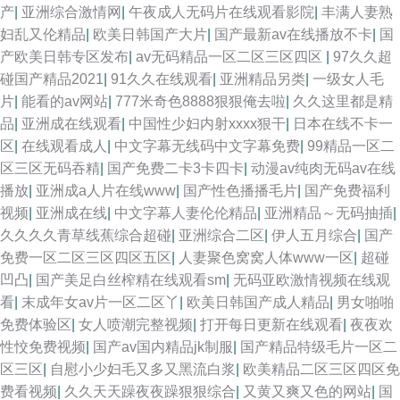
产
|
亚洲综合激情网
|
午夜成人无码片在线观看影院
|
丰满人妻熟
妇乱又伦精品
|
欧美日韩国产大片
|
国产最新av在线播放不卡
|
国
产欧美日韩专区发布
|
av无码精品一区二区三区四区
|
97久久超
碰国产精品2021
|
91久久在线观看
|
亚洲精品另类
|
一级女人毛
片
|
能看的av网站
|
777米奇色8888狠狠俺去啦
|
久久这里都是精
品
|
亚洲成在线观看
|
中国性少妇内射xxxx狠干
|
日本在线不卡一
区
|
在线观看成人
|
中文字幕无线码中文字幕免费
|
99精品一区二
区三区无码吞精
|
国产免费二卡3卡四卡
|
动漫av纯肉无码av在线
播放
|
亚洲成a人片在线www
|
国产性色播播毛片
|
国产免费福利
视频
|
亚洲成在线
|
中文字幕人妻伦伦精品
|
亚洲精品～无码抽插
|
久久久久青草线蕉综合超碰
|
亚洲综合二区
|
伊人五月综合
|
国产
免费一区二区三区四区五区
|
人妻聚色窝窝人体www一区
|
超碰
凹凸
|
国产美足白丝榨精在线观看sm
|
无码亚欧激情视频在线观
看
|
末成年女av片一区二区丫
|
欧美日韩国产成人精品
|
男女啪啪
免费体验区
|
女人喷潮完整视频
|
打开每日更新在线观看
|
夜夜欢
性恔免费视频
|
国产av国内精品jk制服
|
国产精品特级毛片一区二
区三区
|
自慰小少妇毛又多又黑流白浆
|
欧美精品二区三区四区免
费看视频
|
久久天天躁夜夜躁狠狠综合
|
又黄又爽又色的网站
|
国