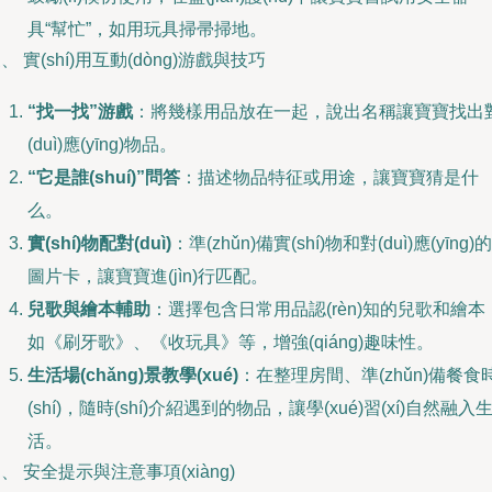
具“幫忙”，如用玩具掃帚掃地。
、 實(shí)用互動(dòng)游戲與技巧
“找一找”游戲
：將幾樣用品放在一起，說出名稱讓寶寶找出
(duì)應(yīng)物品。
“它是誰(shuí)”問答
：描述物品特征或用途，讓寶寶猜是什
么。
實(shí)物配對(duì)
：準(zhǔn)備實(shí)物和對(duì)應(yīng)的
圖片卡，讓寶寶進(jìn)行匹配。
兒歌與繪本輔助
：選擇包含日常用品認(rèn)知的兒歌和繪本
如《刷牙歌》、《收玩具》等，增強(qiáng)趣味性。
生活場(chǎng)景教學(xué)
：在整理房間、準(zhǔn)備餐食
(shí)，隨時(shí)介紹遇到的物品，讓學(xué)習(xí)自然融入
活。
、 安全提示與注意事項(xiàng)