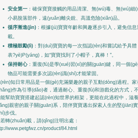
安全第一
：確保寶寶接觸的用品清潔、無(wú)毒、無(wú)細(x
小易脫落部件，遠(yuǎn)離尖銳、高溫危險(xiǎn)品。
循序漸進(jìn)
：根據(jù)寶寶年齡和興趣逐步引入，避免信息
載。
積極鼓勵(lì)
：對(duì)寶寶的每一次指認(rèn)和嘗試給予具體
表?yè)P(yáng)，如“寶寶找到了小帽子，真棒！”。
保持耐心
：重復(fù)是學(xué)習(xí)的關(guān)鍵，同一個(gè
物品可能需要多次認(rèn)識(shí)才能鞏固。
(rèn)知日常用品是一個(gè)充滿樂趣的親子互動(dòng)過程。家
zhǎng)作為引導(dǎo)者，通過耐心、重復(fù)和游戲化的方式，
能幫助寶寶搭建起認(rèn)知世界的框架，更能在此過程中，滋
yǎng)親密的親子關(guān)系，陪伴寶寶邁出探索人生的堅(jiān)實
shí)步伐。
若轉(zhuǎn)載，請(qǐng)注明出處：
tp://www.petgfwz.cn/product/84.html