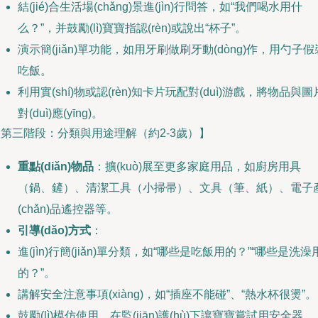
結(jié)合生活場(chǎng)景進(jìn)行問答，如“我們喝水用什
么？”，并鼓勵(lì)寶寶指認(rèn)或說出“杯子”。
演示簡(jiǎn)單功能，如用牙刷做刷牙動(dòng)作，用勺子假
吃飯。
利用實(shí)物或認(rèn)知卡片玩配對(duì)游戲，將物品與圖
對(duì)應(yīng)。
第三階段：分類與用途理解（約2-3歲）】
重點(diǎn)物品
：擴(kuò)展至更多家庭用品，如廚房用具
（鍋、鏟）、清潔工具（小掃帚）、文具（筆、紙）、電子
(chǎn)品遙控器等。
引導(dǎo)方式
：
進(jìn)行簡(jiǎn)單分類，如“哪些是吃飯用的？”“哪些是洗澡
的？”。
講解安全注意事項(xiàng)，如“插座不能碰”、“熱水杯很燙”。
鼓勵(lì)模仿使用，在監(jiān)護(hù)下讓寶寶嘗試用安全器