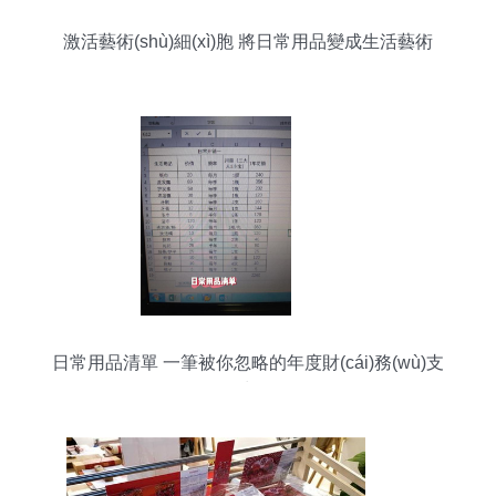
激活藝術(shù)細(xì)胞 將日常用品變成生活藝術
(shù)品
日常用品清單 一筆被你忽略的年度財(cái)務(wù)支
出