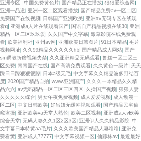
亚洲专区
|
中国免费黄色片
|
国产精品正在播放
|
狠狠爱综合网
|
亚洲一品道
|
亚洲一区二区观看播放
|
国产精品免费av一区二区
|
免费国产在线视频
|
日韩国产亚洲欧美
|
亚洲aⅴ无码专区在线观
看q
|
亚洲成a人片在线观看国产
|
国语自产精品视频在线30
|
亚洲
精品一区二区玖玖爱
|
久久国产中文字幕
|
嫩草影院在线免费观
看
|
欧美福利社
|
亚州av网
|
亚洲欧美日韩图片
|
91日本精品
|
毛片
视频网址
|
久久99精品久久久久久hb
|
国产精品成人网站
|
国产
sm调教折磨视频失禁
|
久久亚洲精品无码观看
|
鲁丝一区二区三
区免费
|
青青国产在线
|
国产高清免费观看
|
久久黄色一级片
|
天天
躁日日躁狠狠很躁
|
日本a级无毛
|
中文字幕久久精品波多野结百
度
|
2020国产精品自拍
|
www.亚洲国产
|
久久久一本精品久久精
品六六
|
av无码精品一区二区三区四区
|
久操国产视频
|
狠狠人妻
久久久久久综合
|
男女午夜免费视频
|
成人爱爱视频
|
成人动漫一
区二区
|
中文日韩欧美
|
好吊妞无缓冲视频观看
|
国产精品民宅偷
窥盗摄
|
亚洲欧美va天堂人熟伦
|
欧美二区视频
|
亚洲成a人v欧美
综合天堂
|
无码人妻久久1区2区3区
|
亚洲伊人久久精品影院
|
中
文字幕日本特黄aa毛片
|
久久久欧美国产精品人妻噜噜
|
亚洲免
费看黄
|
亚洲成人77777
|
中文字幕视频一区
|
仙踪林av
|
最近最好