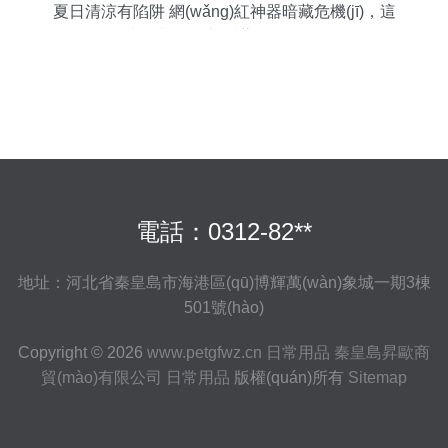
夏日清涼有陷阱 網(wǎng)紅神器暗藏危機(jī)，這
些日常用品也需謹(jǐn)慎使用
電話：0312-82**
地址：河北省秦皇島市海港區(qū)博輝萬(wàn)象城一期3棟
501號(hào)
Copyright © 2026
www.petgfwz.cn
日常用品
秦皇島昇歐商
貿(mào)有限公司
日常用品
版權(quán)所有
Sitemap