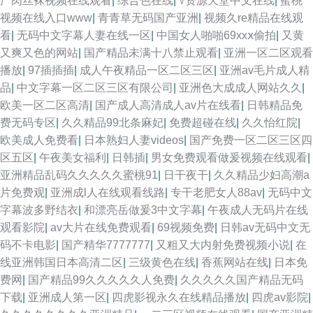
产肉丝袜视频在线观看
|
综合色在线
|
√资源天堂中文在线
|
蜜桃
视频在线入口www
|
青青草无码国产亚洲
|
视频久re精品在线观
看
|
无码中文字幕人妻在线一区
|
中国女人啪啪69xxⅹ偷拍
|
又黄
又爽又色的网站
|
国产精品未满十八禁止观看
|
亚洲一区二区观看
播放
|
97插插插
|
成人午夜精品一区二区三区
|
亚洲av毛片成人精
品
|
中文字幕一区二区三区有限公司
|
亚洲色大成成人网站久久
|
欧美一区二区高清
|
国产成人高清成人av片在线看
|
日韩精品免
费无码专区
|
久久精品99北条麻妃
|
免费超碰在线
|
久久怡红院
|
欧美成人免费看
|
日本熟妇人妻videos
|
国产免费一区二区三区四
区五区
|
午夜美女福利
|
日韩插
|
男女免费观看做爰视频在线观看
|
亚洲精品乱码久久久久久蜜桃91
|
日干夜干
|
久久精品少妇高潮a
片免费观
|
亚洲成l人在线观看线路
|
专干老肥女人88av
|
无码中文
字幕波多野结衣
|
和漂亮岳做爰3中文字幕
|
午夜成人无码片在线
观看影院
|
av大片在线免费观看
|
69视频免费
|
日韩av无码中文无
码不卡电影
|
国产精华7777777
|
又粗又大内射免费视频小说
|
在
线亚洲韩国日本高清二区
|
三级黄色在线
|
香蕉网站在线
|
日本免
费网
|
国产精品99久久久久久人免费
|
久久久久久国产精品无码
下载
|
亚洲成人第一区
|
四虎影视永久在线精品播放
|
四虎av影院
|