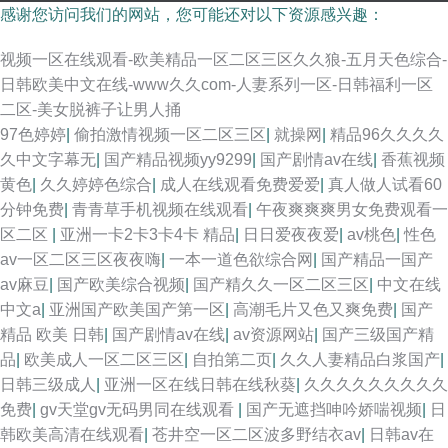
感谢您访问我们的网站，您可能还对以下资源感兴趣：
视频一区在线观看-欧美精品一区二区三区久久狼-五月天色综合-
日韩欧美中文在线-www久久com-人妻系列一区-日韩福利一区
二区-美女脱裤子让男人捅
97色婷婷
|
偷拍激情视频一区二区三区
|
就操网
|
精品96久久久久
久中文字幕无
|
国产精品视频yy9299
|
国产剧情av在线
|
香蕉视频
黄色
|
久久婷婷色综合
|
成人在线观看免费爱爱
|
真人做人试看60
分钟免费
|
青青草手机视频在线观看
|
午夜爽爽爽男女免费观看一
区二区
|
亚洲一卡2卡3卡4卡 精品
|
日日爱夜夜爱
|
av桃色
|
性色
av一区二区三区夜夜嗨
|
一本一道色欲综合网
|
国产精品一国产
av麻豆
|
国产欧美综合视频
|
国产精久久一区二区三区
|
中文在线
中文a
|
亚洲国产欧美国产第一区
|
高潮毛片又色又爽免费
|
国产
精品 欧美 日韩
|
国产剧情av在线
|
av资源网站
|
国产三级国产精
品
|
欧美成人一区二区三区
|
自拍第二页
|
久久人妻精品白浆国产
|
日韩三级成人
|
亚洲一区在线日韩在线秋葵
|
久久久久久久久久久
免费
|
gv天堂gv无码男同在线观看
|
国产无遮挡呻吟娇喘视频
|
日
韩欧美高清在线观看
|
苍井空一区二区波多野结衣av
|
日韩av在