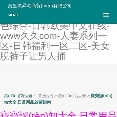
视频一区在线观看-欧美精品
秦皇島昇歐商貿(mào)有限公司
一区二区三区久久狼-五月天
MENU
色综合-日韩欧美中文在线-
www久久com-人妻系列一
区-日韩福利一区二区-美女
脱裤子让男人捅
當(dāng)前位置：
首頁(yè)
>
產(chǎn)品大全
>
寶寶認(rèn)
知大全 日常用品啟蒙指南
寶寶認(rèn)知大全 日常用品