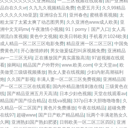
久久久久久久久久亚洲精品
|
一二三区视频在线观看
|
国产亚洲精
品自在久久vr
|
久九九久视频精品免费
|
色爱五月天
|
久久99精品
久久久久久hb亚瑟
|
亚洲综合五月
|
亚州春色
|
蜜桃香蕉视频
|
太
粗太深了太紧太爽了动态图男男
|
久久亚洲色www成人欧美
|
亚
洲中文无码mv
|
午夜激情小视频
|
91丨porny丨国产入口
|
女人高
潮流白浆视频
|
黄色中文视频
|
欧美日韩欧美
|
手机看片1024欧美
|
成人精品一区二区三区电影免费
|
精品亚洲一区二区三区
|
中国免
费黄色片
|
开心激情婷婷
|
男女做爰猛烈叫床视频免费
|
亚洲精品
av一二三区无码
|
正在播放国产真实露脸高清
|
97超视频在线观
看
|
操网站
|
精品国产户外野外
|
www.欧美.com
|
中文天堂av
|
欧
美做受三级级视频播放
|
熟女人妻在线视频
|
少妇内射高潮福利
炮
|
久久国产影视
|
丰满人妻一区二区三区免费视频
|
亚洲精品国
产一区二区三区在线观看
|
国内外精品激情刺激在线
|
三级黄色在
线
|
国产精品亚洲五月天高清
|
日本少妇色视频
|
天堂在线观看av
|
精品国产国产综合精品
|
在线va视频
|
337p日本大胆噜噜噜鲁
|
久
久精品一区二区国产
|
黄色片免费播放
|
午夜在线精品
|
超碰免费
在线97
|
超碰www
|
国产日产欧产精品精品
|
玩两个丰满老熟女久
久网
|
亚洲熟妇国产熟妇肥婆
|
日韩欧美一区二区三区四区
|
亚洲