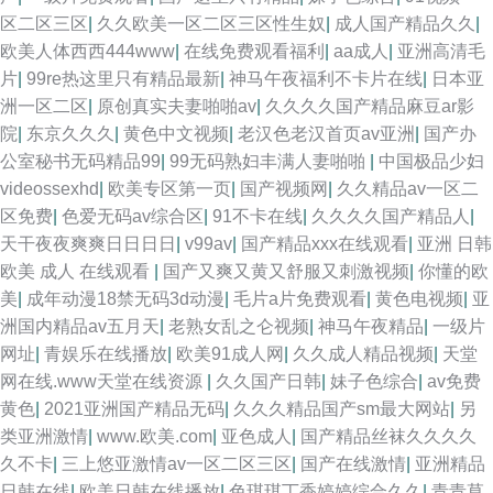
区二区三区
|
久久欧美一区二区三区性生奴
|
成人国产精品久久
|
欧美人体西西444www
|
在线免费观看福利
|
aa成人
|
亚洲高清毛
片
|
99re热这里只有精品最新
|
神马午夜福利不卡片在线
|
日本亚
洲一区二区
|
原创真实夫妻啪啪av
|
久久久久国产精品麻豆ar影
院
|
东京久久久
|
黄色中文视频
|
老汉色老汉首页av亚洲
|
国产办
公室秘书无码精品99
|
99无码熟妇丰满人妻啪啪
|
中国极品少妇
videossexhd
|
欧美专区第一页
|
国产视频网
|
久久精品av一区二
区免费
|
色爱无码av综合区
|
91不卡在线
|
久久久久国产精品人
|
天干夜夜爽爽日日日日
|
v99av
|
国产精品xxx在线观看
|
亚洲 日韩
欧美 成人 在线观看
|
国产又爽又黄又舒服又刺激视频
|
你懂的欧
美
|
成年动漫18禁无码3d动漫
|
毛片a片免费观看
|
黄色电视频
|
亚
洲国内精品av五月天
|
老熟女乱之仑视频
|
神马午夜精品
|
一级片
网址
|
青娱乐在线播放
|
欧美91成人网
|
久久成人精品视频
|
天堂
网在线.www天堂在线资源
|
久久国产日韩
|
妹子色综合
|
av免费
黄色
|
2021亚洲国产精品无码
|
久久久精品国产sm最大网站
|
另
类亚洲激情
|
www.欧美.com
|
亚色成人
|
国产精品丝袜久久久久
久不卡
|
三上悠亚激情av一区二区三区
|
国产在线激情
|
亚洲精品
日韩在线
|
欧美日韩在线播放
|
色琪琪丁香婷婷综合久久
|
青青草