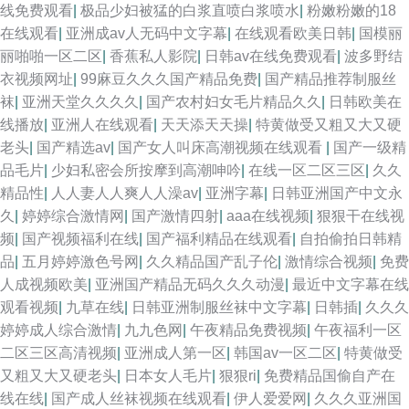
线免费观看
|
极品少妇被猛的白浆直喷白浆喷水
|
粉嫩粉嫩的18
在线观看
|
亚洲成av人无码中文字幕
|
在线观看欧美日韩
|
国模丽
丽啪啪一区二区
|
香蕉私人影院
|
日韩av在线免费观看
|
波多野结
衣视频网址
|
99麻豆久久久国产精品免费
|
国产精品推荐制服丝
袜
|
亚洲天堂久久久久
|
国产农村妇女毛片精品久久
|
日韩欧美在
线播放
|
亚洲人在线观看
|
天天添天天操
|
特黄做受又粗又大又硬
老头
|
国产精选av
|
国产女人叫床高潮视频在线观看
|
国产一级精
品毛片
|
少妇私密会所按摩到高潮呻吟
|
在线一区二区三区
|
久久
精品性
|
人人妻人人爽人人澡av
|
亚洲字幕
|
日韩亚洲国产中文永
久
|
婷婷综合激情网
|
国产激情四射
|
aaa在线视频
|
狠狠干在线视
频
|
国产视频福利在线
|
国产福利精品在线观看
|
自拍偷拍日韩精
品
|
五月婷婷激色号网
|
久久精品国产乱子伦
|
激情综合视频
|
免费
人成视频欧美
|
亚洲国产精品无码久久久动漫
|
最近中文字幕在线
观看视频
|
九草在线
|
日韩亚洲制服丝袜中文字幕
|
日韩插
|
久久久
婷婷成人综合激情
|
九九色网
|
午夜精品免费视频
|
午夜福利一区
二区三区高清视频
|
亚洲成人第一区
|
韩国av一区二区
|
特黄做受
又粗又大又硬老头
|
日本女人毛片
|
狠狠ri
|
免费精品国偷自产在
线在线
|
国产成人丝袜视频在线观看
|
伊人爱爱网
|
久久久亚洲国