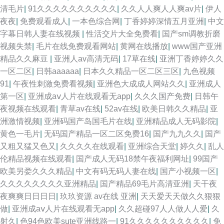
清毛片
|
91久久久久久久久久久久
|
久久人人爽人人爽av片
|
伊人
夜夜
|
免费观看成人
|
一本色综合网
|
丁香婷婷深情五月亚洲
|
中文
字幕日韩人妻在线视频
|
性活交片大全免费看
|
国产sm调教折磨
视频失禁
|
毛片在线免费观看网站
|
黄网在线播放
|
www国产亚洲
精品久久麻豆
|
亚洲人av高清无码
|
17草在线
|
亚洲丁香婷婷久久
一区二区
|
日韩aaaaaa
|
日本久久精品一区二区三区
|
九色视频
91
|
午夜性刺激免费看视频
|
亚洲色大成成人网站久久
|
亚洲成人
第一区
|
亚洲成aⅴ人片在线观看无app
|
久久久国产免费
|
日韩午
夜视频在线观看
|
青草av在线
|
52av在线
|
欧美日韩久久精品
|
亚
洲激情视频
|
亚洲码国产岛国毛片在线
|
亚洲精品成人无码影院
|
黄色一毛片
|
无码国产精品一区二区免费16
|
国产九九久久
|
国产
又粗又猛又色又
|
久久久久在线观看
|
亚洲综合天堂
|
婷久久
|
乱人
伦精品视频在线观看
|
国产成人无码18禁午夜福利网址
|
99国产
欧美另娄久久久精品
|
中文有码无码人妻在线
|
国产小视频一区
|
久久久久久久久久亚洲精品
|
国产精品69毛片高清亚洲
|
天干夜
夜爽爽日日日日
|
玖玖资源 av在线 亚洲
|
天天爱天天做久久狠狠
做
|
亚洲成aⅴ人片在线观看无app
|
久久超碰97人人做人人爱
|
久
射久
|
色94色欧美sute亚洲线路一
|
91久久久久久久久久久久
|
免