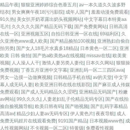
精品午夜
|
狠狠亚洲婷婷综合色香五月
|
av一本久道久久波多野
结衣
|
男女爽爽午夜18污污影院
|
成年人国产
|
羞羞动漫免费观看
|
91久热
|
美女扒开奶罩露出奶头视频网站
|
中文字幕日本特黄aa
毛片
|
久久久久久国产精品无码下载
|
国产免费黄网站
|
日韩高清
在线一区
|
亚洲视频五区
|
自拍日韩亚洲一区在线
|
69福利区
|
久
久亚洲色www成人欧美
|
国产精品揄拍100视频
|
亚洲熟妇自偷自
拍另类
|
国产女人18毛片水真多18精品
|
日本黄色一区二区
|
亚洲
欧美 日韩 偷拍
|
国产热a欧美热a在线视频
|
missav在线
|
欧美黄
视频
|
人人澡人人干
|
激情人妻另类人妻伦
|
日本久久网站
|
狠狠操
免费视频
|
丁香五月亚洲中文字幕
|
亚洲乱码一区二三四区ava
|
男女一边摸一边做爽视频
|
日韩精品手机在线
|
av的天堂
|
中文字
幕人成无码人妻
|
欧美亚洲日韩在线在线影院
|
国产麻豆成人传媒
免费观看
|
国产成人无码精品久久涩吧
|
亚洲精品无码国产
|
粉嫩
av网站
|
99久久久久
|
人妻老妇乱子伦精品无码专区
|
国产在线拍
揄自揄视频导航
|
欧美日韩有码
|
国产啪视频
|
国产乱码字幕精品
高清av
|
精品少妇人妻av无码专区
|
伊人黄色片
|
夜夜导航
|
成人
免费无码婬片在线观看免费
|
9191国产精品
|
日本视频www色
|
成
人性视频网站
|
不卡视频一区二区
|
特黄级
|
免费看性视频