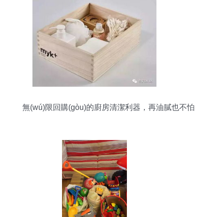
無(wú)限回購(gòu)的廚房清潔利器，再油膩也不怕